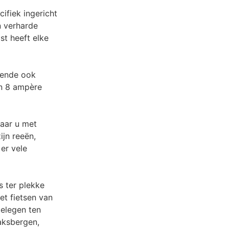
ifiek ingericht
n verharde
t heeft elke
oende ook
en 8 ampère
waar u met
jn reeën,
er vele
s ter plekke
et fietsen van
gelegen ten
aksbergen,